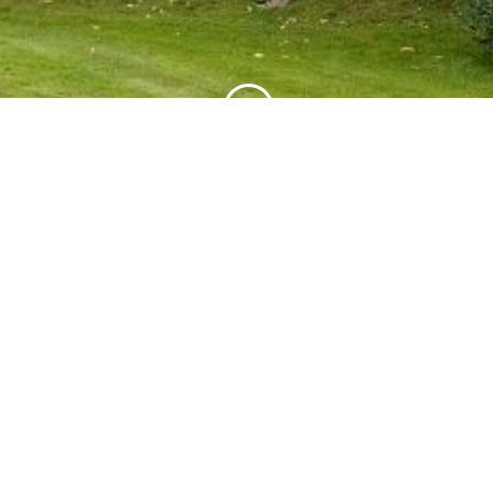
;
Foto: Statsbygg/Trond Isaksen
Nye kontraktsformer
med Statsbygg
Statsbygg publiserte 19.02.21 en artikkel om
den vellykkede kontraktsformen de har på
skjøtsel på sine anlegg Gamlehaugen og
Eikelund. Artikkelen ble publisert på