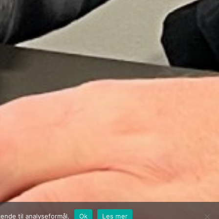
ende til analyseformål.
Ok
Les mer