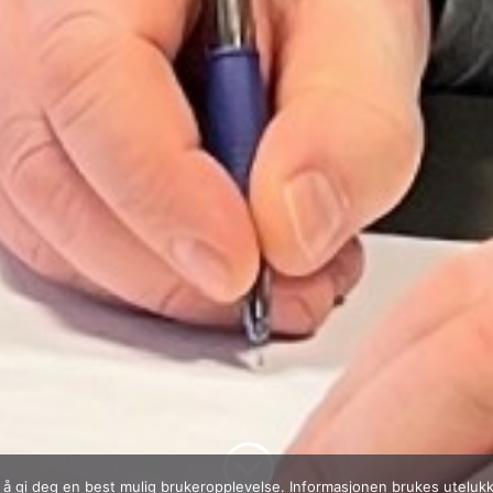
;
r å gi deg en best mulig brukeropplevelse. Informasjonen brukes utelukk