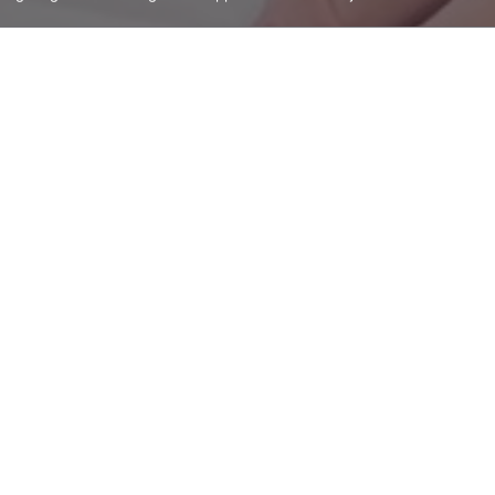
delt
Benshaugen
ltiltak
nshaugen gang- og
Prosjektleder
Oddvar G
jøetaten. Prosjektet
arbeidet på nyåret:
 og mer tilgjengelige
– Dette er et spennende
ngsdalen.
til å ta fatt på oppgav
se av eksisterende
tålmodighet i anleggsfa
lektivholdeplass,
holde området tilgjeng