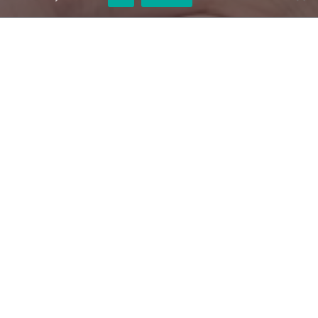
rønseth
ser frem til å sette i gang
 og viktig prosjekt, og vi gleder oss
en. Vi håper publikum viser litt ekstra
sen. Vi skal gjøre vårt beste for å
elig og begrense trafikale ulemper